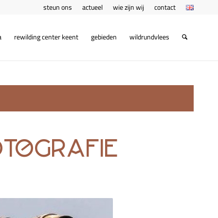
steun ons
actueel
wie zijn wij
contact
a
rewilding center keent
gebieden
wildrundvlees
tografie