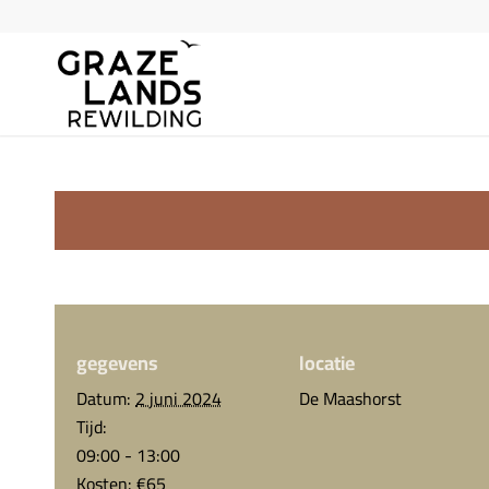
gegevens
locatie
Datum:
2 juni 2024
De Maashorst
Tijd:
09:00 - 13:00
Kosten:
€65