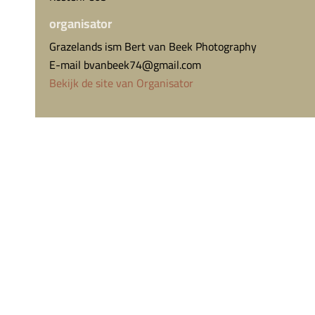
organisator
Grazelands ism Bert van Beek Photography
E-mail
bvanbeek74@gmail.com
Bekijk de site van Organisator