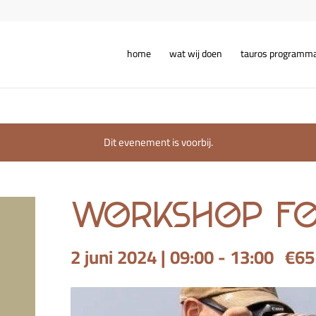
home
wat wij doen
tauros programm
Dit evenement is voorbij.
workshop fo
2 juni 2024 | 09:00
-
13:00
€65