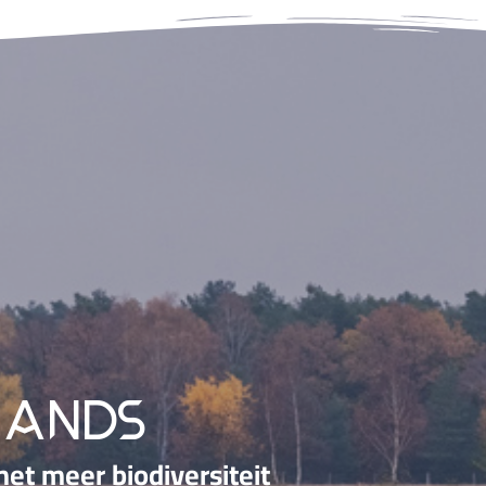
lands
et meer biodiversiteit