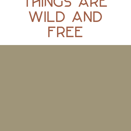
things are
wild and
free
– Henry David Thoreau