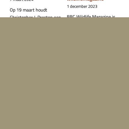
1 december 2023
Op 19 maart houdt
BBC Wildlife Magazine is
Christopher J. Preston een
het bestverkochte
lezing in de Maurits…
natuurhistorisch…
Lees meer
Lees meer
Dekstier wengebied
Training natuur-BSO
Maashorst
Struin
noodgedwongen
4 oktober 2023
vervangen
Op dinsdag 3 oktober
1 december 2023
waren 50 medewerkers