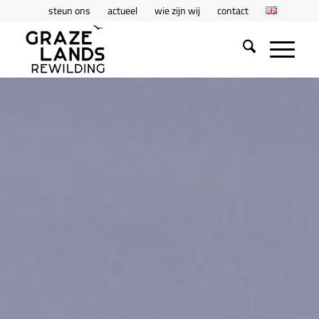
steun ons
actueel
wie zijn wij
contact