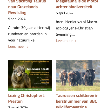
Van Stichting Taurus
Megafauna is de motor
naar Grazelands
achter biodiversiteit
Rewilding
5 april 2024
5 april 2024
bron: bionieuws.nl Macro-
Al ruim 30 jaar zetten wij
ecoloog Jens-Christian
runderen en paarden in
Svenning:…
voor natuurlijke…
Lees meer
Lees meer
Lezing Christopher J.
Taurossen schitteren in
Preston
kerstnummer van BBC
wildlifemagazine
7 maart 2024