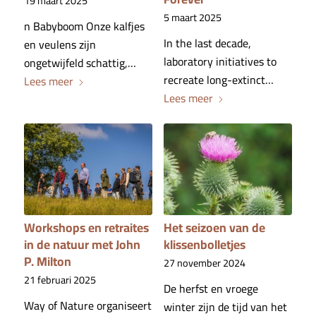
19 maart 2025
5 maart 2025
n Babyboom Onze kalfjes
In the last decade,
en veulens zijn
laboratory initiatives to
ongetwijfeld schattig,…
recreate long-extinct…
Lees meer
Lees meer
Workshops en retraites
Het seizoen van de
in de natuur met John
klissenbolletjes
P. Milton
27 november 2024
21 februari 2025
De herfst en vroege
Way of Nature organiseert
winter zijn de tijd van het