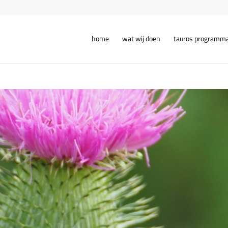
home
wat wij doen
tauros programm