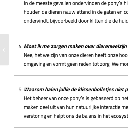
In de meeste gevallen ondervinden de pony’s hi
houden de dieren nauwlettend in de gaten en c
ondervindt, bijvoorbeeld door klitten die de hui
Exmoor horses released
Moet ik me zorgen maken over dierenwelzijn 
in Denmark in first
translocation through
Nee, het welzijn van onze dieren heeft onze hoog
the Natural...
omgeving en vormt geen reden tot zorg. We moni
Waarom halen jullie de klissenbolletjes niet p
Het beheer van onze pony’s is gebaseerd op het pr
maken deel uit van hun natuurlijke interactie m
verstoring en helpt ons de balans in het ecosy