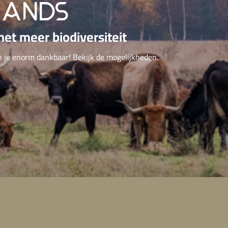
lands
et meer biodiversiteit
n je enorm dankbaar! Bekijk de mogelijkheden.