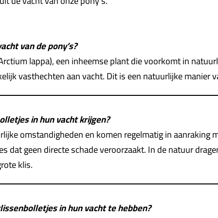
n uit de vacht van onze pony’s.
 vacht van de pony’s?
 (Arctium lappa), een inheemse plant die voorkomt in natuurl
ijk vasthechten aan vacht. Dit is een natuurlijke manier v
lletjes in hun vacht krijgen?
urlijke omstandigheden en komen regelmatig in aanraking m
ces dat geen directe schade veroorzaakt. In de natuur drage
rote klis.
 klissenbolletjes in hun vacht te hebben?