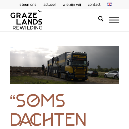
steun ons
actueel
wie zijn wij
contact
“soms
dachten