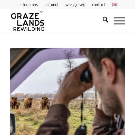
steun ons
actueel
wie zijn wij
contact