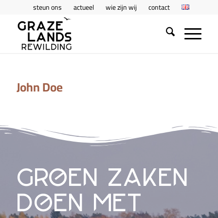
steun ons
actueel
wie zijn wij
contact
John Doe
groen zaken
doen met