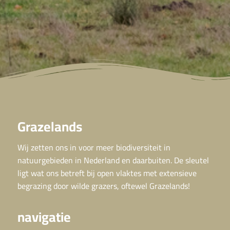
Grazelands
Wij zetten ons in voor meer biodiversiteit in
natuurgebieden in Nederland en daarbuiten. De sleutel
ligt wat ons betreft bij open vlaktes met extensieve
begrazing door wilde grazers, oftewel Grazelands!
navigatie