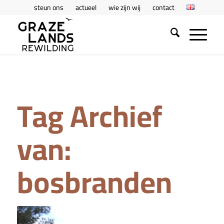
steun ons
actueel
wie zijn wij
contact
Tag Archief
van:
bosbranden