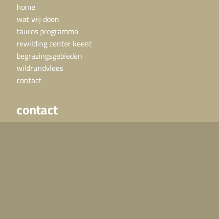
home
wat wij doen
tauros programma
rewilding center keent
begrazingsgebieden
wildrundvlees
contact
contact
Paarden of runderen in nood?
Bel 06 – 24 48 25 25, we zijn 24 uur per dag
bereikbaar.
Voor overige vragen:
info@grazelandsrewilding.com
direct naar