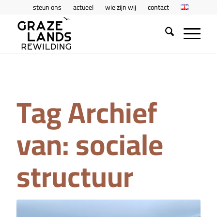
steun ons
actueel
wie zijn wij
contact
Tag Archief
van:
sociale
structuur