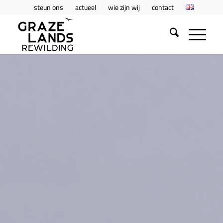
steun ons
actueel
wie zijn wij
contact