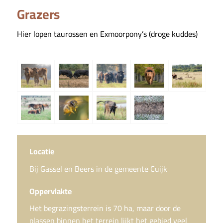
Grazers
Hier lopen taurossen en Exmoorpony’s (droge kuddes)
Locatie
Bij Gassel en Beers in de gemeente Cuijk
Oppervlakte
Het begrazingsterrein is 70 ha, maar door de
plassen binnen het terrein lijkt het gebied veel