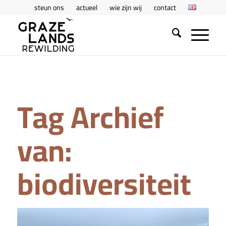
steun ons
actueel
wie zijn wij
contact
Tag Archief
van:
biodiversiteit