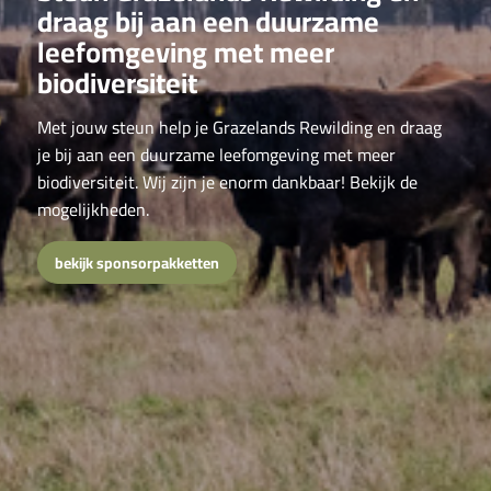
draag bij aan een duurzame
leefomgeving met meer
biodiversiteit
Met jouw steun help je Grazelands Rewilding en draag
je bij aan een duurzame leefomgeving met meer
biodiversiteit. Wij zijn je enorm dankbaar! Bekijk de
mogelijkheden.
bekijk sponsorpakketten