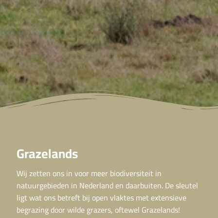
Grazelands
Wij zetten ons in voor meer biodiversiteit in
natuurgebieden in Nederland en daarbuiten. De sleutel
ligt wat ons betreft bij open vlaktes met extensieve
begrazing door wilde grazers, oftewel Grazelands!